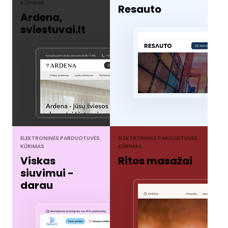
KŪRIMAS
Resauto
Ardena,
sviestuvai.lt
ELEKTRONINĖS PARDUOTUVĖS
ELEKTRONINĖS PARDUOTUVĖS
KŪRIMAS
KŪRIMAS
Viskas
Ritos masažai
siuvimui -
darau