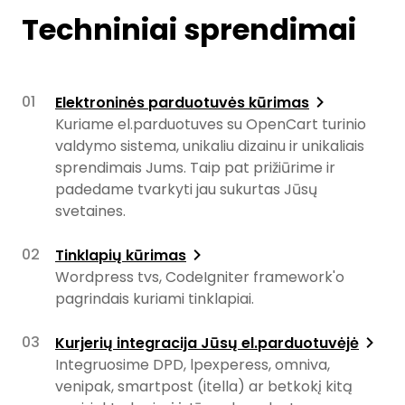
Techniniai sprendimai
Elektroninės parduotuvės kūrimas
Kuriame el.parduotuves su OpenCart turinio
valdymo sistema, unikaliu dizainu ir unikaliais
sprendimais Jums. Taip pat prižiūrime ir
padedame tvarkyti jau sukurtas Jūsų
svetaines.
Tinklapių kūrimas
Wordpress tvs, CodeIgniter framework'o
pagrindais kuriami tinklapiai.
Kurjerių integracija Jūsų el.parduotuvėjė
Integruosime DPD, lpexperess, omniva,
venipak, smartpost (itella) ar betkokį kitą