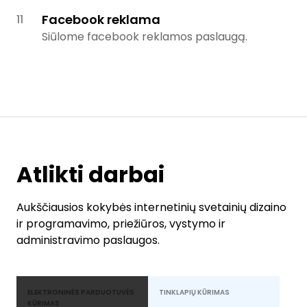
Facebook reklama
Siūlome facebook reklamos paslaugą.
Atlikti darbai
Aukščiausios kokybės internetinių svetainių dizaino
ir programavimo, priežiūros, vystymo ir
administravimo paslaugos.
ELEKTRONINĖS PARDUOTUVĖS
TINKLAPIŲ KŪRIMAS
KŪRIMAS