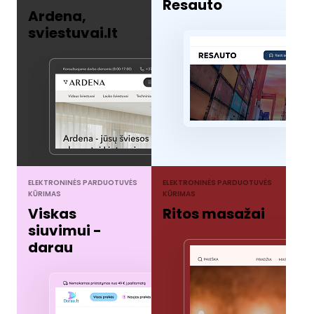
Resauto
Ardena,
sviestuvai.lt
ELEKTRONINĖS PARDUOTUVĖS
ELEKTRONINĖS PARDUOTUVĖS
KŪRIMAS
KŪRIMAS
Viskas
Ritos masažai
siuvimui -
darau