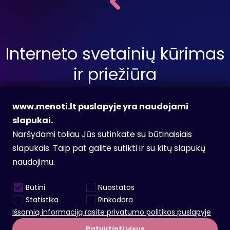
Interneto svetainių kūrimas
ir priežiūra
www.menoti.lt puslapyje yra naudojami
slapukai.
Siųsti užklausą
Naršydami toliau Jūs sutinkate su būtinaisiais
slapukais. Taip pat galite sutikti ir su kitų slapukų
naudojimu.
Facebook
Instagram
Būtini
Nuostatos
info@menoti.lt
Statistika
Rinkodara
Karjera
Išsamią informaciją rasite privatumo politikos puslapyje
Patvirtinti visus