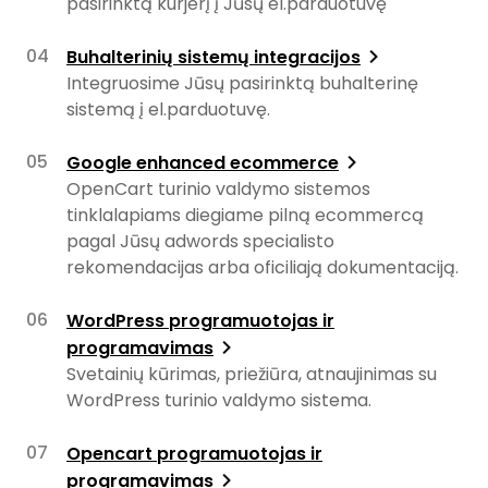
pasirinktą kurjerį į Jūsų el.parduotuvę
Buhalterinių sistemų integracijos
Integruosime Jūsų pasirinktą buhalterinę
sistemą į el.parduotuvę.
Google enhanced ecommerce
OpenCart turinio valdymo sistemos
tinklalapiams diegiame pilną ecommercą
pagal Jūsų adwords specialisto
rekomendacijas arba oficiliają dokumentaciją.
WordPress programuotojas ir
programavimas
Svetainių kūrimas, priežiūra, atnaujinimas su
WordPress turinio valdymo sistema.
Opencart programuotojas ir
programavimas