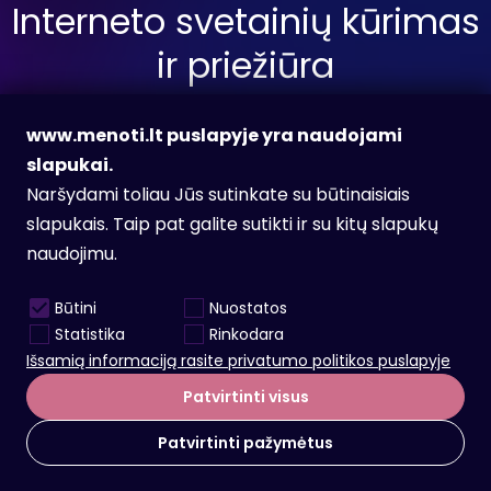
Interneto svetainių kūrimas
ir priežiūra
www.menoti.lt puslapyje yra naudojami
slapukai.
Siųsti užklausą
Naršydami toliau Jūs sutinkate su būtinaisiais
slapukais. Taip pat galite sutikti ir su kitų slapukų
naudojimu.
Facebook
Instagram
Būtini
Nuostatos
info@menoti.lt
Statistika
Rinkodara
Karjera
Išsamią informaciją rasite privatumo politikos puslapyje
Patvirtinti visus
Patvirtinti pažymėtus
© 2009-2026, Visos teisės saugomos
MB Menoti