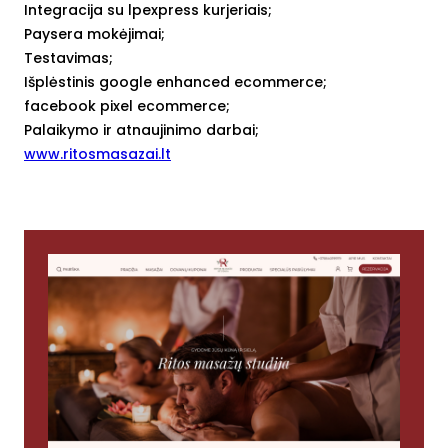
Integracija su lpexpress kurjeriais;
Paysera mokėjimai;
Testavimas;
Išplėstinis google enhanced ecommerce;
facebook pixel ecommerce;
Palaikymo ir atnaujinimo darbai;
www.ritosmasazai.lt