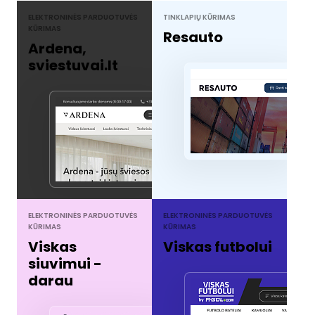
ELEKTRONINĖS PARDUOTUVĖS
TINKLAPIŲ KŪRIMAS
KŪRIMAS
Resauto
Ardena,
sviestuvai.lt
ELEKTRONINĖS PARDUOTUVĖS
ELEKTRONINĖS PARDUOTUVĖS
KŪRIMAS
KŪRIMAS
Viskas
Viskas futbolui
siuvimui -
darau