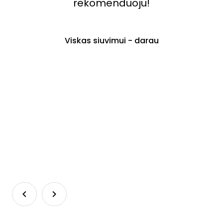
rekomenduoju!
s
Viskas siuvimui - darau
v