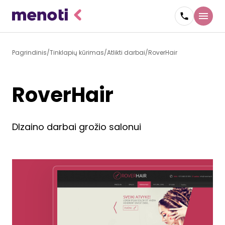
Pagrindinis
Tinklapių kūrimas
Atlikti darbai
RoverHair
RoverHair
DIzaino darbai grožio salonui