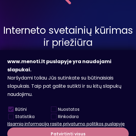
Interneto svetainių kūrimas
ir priežiūra
www.menoti.lt puslapyje yra naudojami
slapukai.
Siųsti užklausą
Naršydami toliau Jūs sutinkate su būtinaisiais
slapukais. Taip pat galite sutikti ir su kitų slapukų
naudojimu.
Facebook
Instagram
Būtini
Nuostatos
info@menoti.lt
Statistika
Rinkodara
Karjera
Išsamią informaciją rasite privatumo politikos puslapyje
Patvirtinti visus