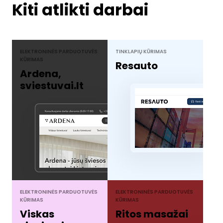
Kiti atlikti darbai
ELEKTRONINĖS PARDUOTUVĖS
TINKLAPIŲ KŪRIMAS
KŪRIMAS
Resauto
Ardena,
sviestuvai.lt
ELEKTRONINĖS PARDUOTUVĖS
ELEKTRONINĖS PARDUOTUVĖS
KŪRIMAS
KŪRIMAS
Viskas
Ritos masažai