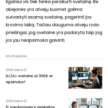
ilgainiui vis tiek tenka persikurti svetainę. Be
abejonės yra atvejų kuomet galima
sutvarkyti esamą svetainę, pagerinti jos
krovimo laiką. Tačiau dauguma atveju rodo
priešingai, jog svetainė yra padaryta taip jog
jos jau neapsimoka gaivinti.
Kiti straipsniai
2026 Liepos 31
D.I./A.I. svetainė už 300€ ar
apsimoka?
2026 Liepos 12
El. parduotuvės ir apskaitos