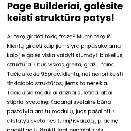
Page Builderiai, galėsite
keisti struktūra patys!
Ar tekę girdėti tokią frazę? Mums tekę iš
klientų girdėti kaip jiems yra pripasakojama
kaip jie galės viską valdyti stumdyti blokelius,
struktūra ir bus viskas greita, gražu, faina.
Tačiau kokie 95proc. klientų, net nenori keisti
tinklalapio struktūros, jiems to nereikia.
Tačiau šie moduliai dažnai sulėtina labai
stipriai svetainę. Kadangi svetainė būna
pastatyta ant tų modulių, juos pašalinti ir
atstatyti svetainės turinį/išvaizdą į pradinę
padėti gali užtrukti ilgai, nepigiai ir vis