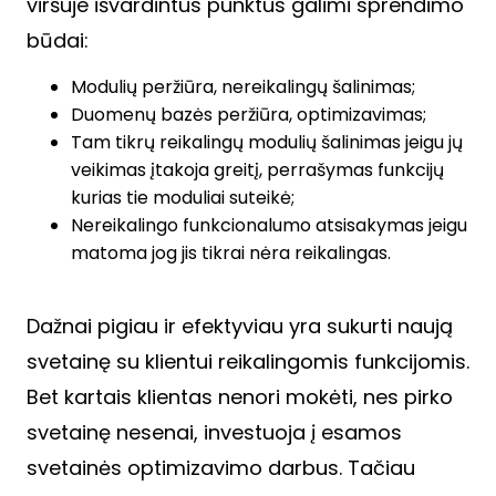
viršuje išvardintus punktus galimi sprendimo
būdai:
Modulių peržiūra, nereikalingų šalinimas;
Duomenų bazės peržiūra, optimizavimas;
Tam tikrų reikalingų modulių šalinimas jeigu jų
veikimas įtakoja greitį, perrašymas funkcijų
kurias tie moduliai suteikė;
Nereikalingo funkcionalumo atsisakymas jeigu
matoma jog jis tikrai nėra reikalingas.
Dažnai pigiau ir efektyviau yra sukurti naują
svetainę su klientui reikalingomis funkcijomis.
Bet kartais klientas nenori mokėti, nes pirko
svetainę nesenai, investuoja į esamos
svetainės optimizavimo darbus. Tačiau