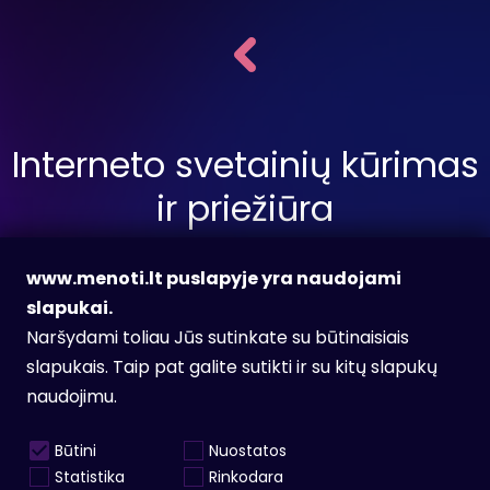
Interneto svetainių kūrimas
ir priežiūra
www.menoti.lt puslapyje yra naudojami
slapukai.
Siųsti užklausą
Naršydami toliau Jūs sutinkate su būtinaisiais
slapukais. Taip pat galite sutikti ir su kitų slapukų
naudojimu.
Facebook
Instagram
Būtini
Nuostatos
info@menoti.lt
Statistika
Rinkodara
Karjera