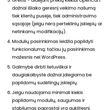
Greitis - didėjant prekių kiekiui OpenCart
dažnai išlaiko geresnį veikimo našumą
tiek klientų pusėje, tiek administravimo
sąsajoje (jeigu nėra perteklinių įskiepių ar
netinkamų modifikacijų).
Modulių pasirinkimas leidžia papildyti
funkcionalumą; tačiau jų pasirinkimas
mažesnis nei WordPress.
Galimybė dirbti lietuviškai ir
daugiakalbystė dažnai įdiegiama be
papildomų sudėtingų įskiepių.
Jeigu naudojama minimali kiekis
papildomų modulių, saugumas ir
stabilumas paprastai yra aukštesni.