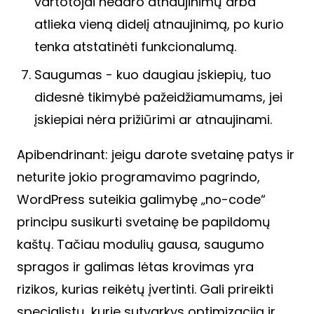
vartotojai nedaro atnaujinimų arba
atlieka vieną didelį atnaujinimą, po kurio
tenka atstatinėti funkcionalumą.
Saugumas - kuo daugiau įskiepių, tuo
didesnė tikimybė pažeidžiamumams, jei
įskiepiai nėra prižiūrimi ar atnaujinami.
Apibendrinant: jeigu darote svetainę patys ir
neturite jokio programavimo pagrindo,
WordPress suteikia galimybę „no-code“
principu susikurti svetainę be papildomų
kaštų. Tačiau modulių gausa, saugumo
spragos ir galimas lėtas krovimas yra
rizikos, kurias reikėtų įvertinti. Gali prireikti
specialistų, kurie sutvarkys optimizaciją ir