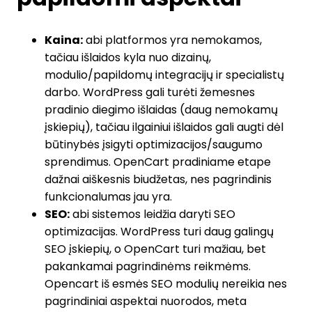
Kaina:
abi platformos yra nemokamos,
tačiau išlaidos kyla nuo dizainų,
modulio/papildomų integracijų ir specialistų
darbo. WordPress gali turėti žemesnes
pradinio diegimo išlaidas (daug nemokamų
įskiepių), tačiau ilgainiui išlaidos gali augti dėl
būtinybės įsigyti optimizacijos/saugumo
sprendimus. OpenCart pradiniame etape
dažnai aiškesnis biudžetas, nes pagrindinis
funkcionalumas jau yra.
SEO:
abi sistemos leidžia daryti SEO
optimizacijas. WordPress turi daug galingų
SEO įskiepių, o OpenCart turi mažiau, bet
pakankamai pagrindinėms reikmėms.
Opencart iš esmės SEO modulių nereikia nes
pagrindiniai aspektai nuorodos, meta