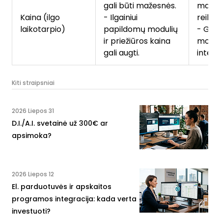
gali būti mažesnės.
mažia
Kaina (ilgo
- Ilgainiui
reikal
laikotarpio)
papildomų modulių
- Gal
ir priežiūros kaina
modul
gali augti.
integ
Kiti straipsniai
2026 Liepos 31
D.I./A.I. svetainė už 300€ ar
apsimoka?
2026 Liepos 12
El. parduotuvės ir apskaitos
programos integracija: kada verta
investuoti?