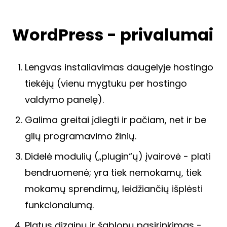
WordPress - privalumai
Lengvas instaliavimas daugelyje hostingo
tiekėjų (vienu mygtuku per hostingo
valdymo panelę).
Galima greitai įdiegti ir pačiam, net ir be
gilų programavimo žinių.
Didelė modulių („plugin“ų) įvairovė - plati
bendruomenė; yra tiek nemokamų, tiek
mokamų sprendimų, leidžiančių išplėsti
funkcionalumą.
Platus dizainų ir šablonų pasirinkimas -