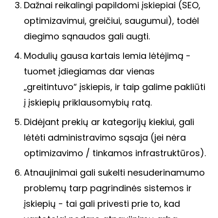
Dažnai reikalingi papildomi įskiepiai (SEO,
optimizavimui, greičiui, saugumui), todėl
diegimo sąnaudos gali augti.
Modulių gausa kartais lemia lėtėjimą -
tuomet įdiegiamas dar vienas
„greitintuvo“ įskiepis, ir taip galime pakliūti
į įskiepių priklausomybių ratą.
Didėjant prekių ar kategorijų kiekiui, gali
lėtėti administravimo sąsaja (jei nėra
optimizavimo / tinkamos infrastruktūros).
Atnaujinimai gali sukelti nesuderinamumo
problemų tarp pagrindinės sistemos ir
įskiepių - tai gali privesti prie to, kad