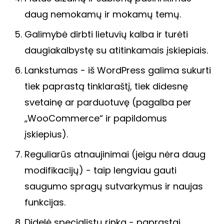
daug nemokamų ir mokamų temų.
Galimybė dirbti lietuvių kalba ir turėti
daugiakalbystę su atitinkamais įskiepiais.
Lankstumas - iš WordPress galima sukurti
tiek paprastą tinklaraštį, tiek didesnę
svetainę ar parduotuvę (pagalba per
„WooCommerce“ ir papildomus
įskiepius).
Reguliarūs atnaujinimai (jeigu nėra daug
modifikacijų) - taip lengviau gauti
saugumo spragų sutvarkymus ir naujas
funkcijas.
Didelė specialistų rinka - paprastai