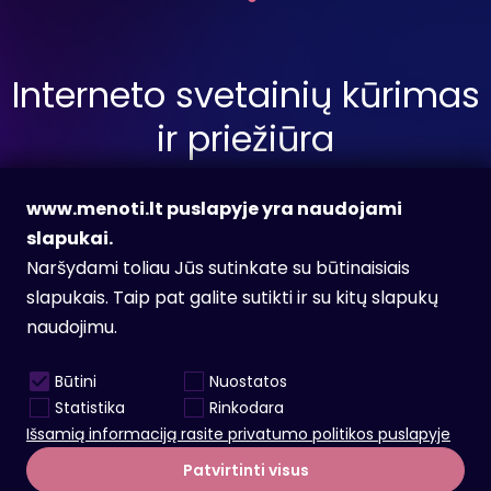
Interneto svetainių kūrimas
ir priežiūra
www.menoti.lt puslapyje yra naudojami
slapukai.
Siųsti užklausą
Naršydami toliau Jūs sutinkate su būtinaisiais
slapukais. Taip pat galite sutikti ir su kitų slapukų
naudojimu.
Facebook
Instagram
Būtini
Nuostatos
info@menoti.lt
Statistika
Rinkodara
Karjera
Išsamią informaciją rasite privatumo politikos puslapyje
Patvirtinti visus