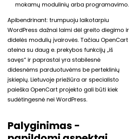
mokamų modulinių arba programavimo.
Apibendrinant: trumpuoju laikotarpiu
WordPress dažnai laimi dėl greito diegimo ir
didelės modulių įvairovės. Tačiau OpenCart
ateina su daug e. prekybos funkcijų „iš
savęs“ ir paprastai yra stabilesnė
didesnėms parduotuvėms be perteklinių
įskiepių. Lietuvoje priežiūra ar specialisto
paieška OpenCart projekto gali būti kiek
sudėtingesnė nei WordPress.
Palyginimas -
papildomi aspektai