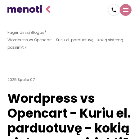
Pagrindinis
Blogas
Wordpress vs Opencart - Kuriu el. parduotuvę - kokią sistemą
pasirinkti?
2025 Spalio 07
Wordpress vs
Opencart - Kuriu el.
parduotuvę - kokią