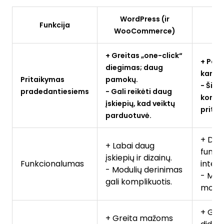
WordPress (ir
Funkcija
WooCommerce)
+ Greitas „one-click“
+ Pard
diegimas; daug
karto.
Pritaikymas
pamokų.
- Šiek
pradedantiesiems
- Gali reikėti daug
konfig
įskiepių, kad veiktų
pritai
parduotuvė.
+ Dau
+ Labai daug
funkc
įskiepių ir dizainų.
Funkcionalumas
integr
- Modulių derinimas
- Maž
gali komplikuotis.
modul
+ Ger
+ Greita mažoms